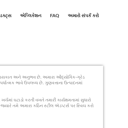
ોડક્ટ્સ
એપ્લિકેશન
FAQ
અમારો સંપર્ક કરો
 લાયકાત અને અનુભવ છે. અમારા ઔદ્યોગિક-ગ્રેડ
્ધાત્મક ભાવે ઉપલબ્ધ છે. ગુણવત્તાના ઉત્પાદનમાં
માં ઘટાડો કરતી વખતે તમારી કાર્યક્ષમતામાં સુધારો
જ્યારે તમે અમારા કઠિન સ્ટીલ ઍડપ્ટર્સ પર સ્વિચ કરો