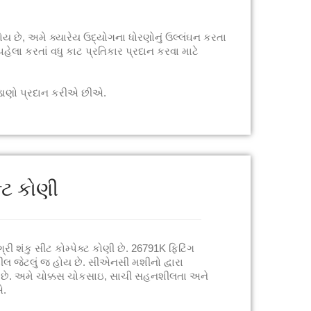
ોય છે, અમે ક્યારેય ઉદ્યોગના ધોરણોનું ઉલ્લંઘન કરતા
હેલા કરતાં વધુ કાટ પ્રતિકાર પ્રદાન કરવા માટે
જોડાણો પ્રદાન કરીએ છીએ.
ક્ટ કોણી
્રી શંકુ સીટ કોમ્પેક્ટ કોણી છે. 26791K ફિટિંગ
ટીલ જેટલું જ હોય છે. સીએનસી મશીનો દ્વારા
ટી છે. અમે ચોક્કસ ચોકસાઇ, સાચી સહનશીલતા અને
એ.