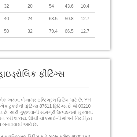
32
20
54
43.6
10.4
40
24
63.5
50.8
12.7
50
32
79.4
66.5
12.7
ાઇડ્રોલિક ફીટિંગ્સ
એક અથવા બે-વાયર ઇન્ટિગ્રલ ફિટિંગ માટે છે. YH
એક ટુકડોની ફિટિંગ્સ 87611 ફિટિંગ્સ છે જે 00210
 છે. સારી ગુણવત્તાની સામગ્રી ઉત્પાદનમાં મૂકવામાં
શ્ચિત કરી શકાય. ઊંચી ચોકસાઈની માંગને નિયંત્રિત
ગ બનાવવામાં આવે છે.
ર ઇન્ટિગ્રલ ફિટિંગ માટે SAE ફ્લેંજ 6000PSI)