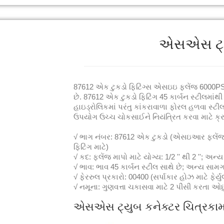
એસએસ ટ્ય
87612 એક ટુકડો ફિટિંગ્સ એસઇઇ ફ્લેંજ 6000PSI સ
છે. 87612 એક ટુકડો ફિટિંગ 45 કાર્બન સ્ટીલમાં
હાઇડ્રોલિકમાં પરંતુ કાંકરાવાળા ફોરલ હળવા સ્ટી
ઉપયોગ ઉચ્ચ ચોકસાઈને નિયંત્રિત કરવા માટે ક્રાઇ
√ ભાગ નંબર: 87612 એક ટુકડો (એસઇઆર ફ્લેંજ 
ફિટિંગ માટે)
√ કદ: ફ્લેંજ માપો માટે યોગ્ય: 1/2 '' થી 2 ''; અન્
√ ભાવ: ભાવ 45 કાર્બન સ્ટીલ સાથે છે; અન્ય સા
√ ફેરરુલ પ્રકારો: 00400 (સર્પાકાર હોઝ માટે ફેર્યુ
√ નમૂના: ગુણવત્તા ચકાસવા માટે 2 પીસી કરતા ઓછ
એસએસ ટ્યુબ કનેક્ટર ચિત્રકા