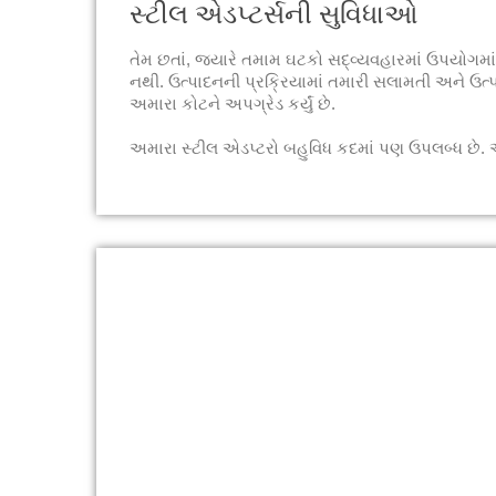
સ્ટીલ એડપ્ટર્સની સુવિધાઓ
તેમ છતાં, જ્યારે તમામ ઘટકો સદ્વ્યવહારમાં ઉપયોગમાં
નથી. ઉત્પાદનની પ્રક્રિયામાં તમારી સલામતી અને ઉત્પા
અમારા કોટને અપગ્રેડ કર્યું છે.
અમારા સ્ટીલ એડપ્ટરો બહુવિધ કદમાં પણ ઉપલબ્ધ છે. 