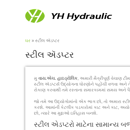
ઘર
»
સ્ટીલ ઍડપ્ટર
સ્ટીલ ઍડપ્ટર
મુ
વાય.એચ. હાઇડ્રોલિક
, અમારી મૈત્રીપૂર્ણ વેચાણ
સ્ટીલ ઍડપ્ટર્સ ઉદ્યોગના ધોરણોને પહોંચી વળવા અને તેન
રોકાણ કરવાથી તમે રસ્તાના સમારકામમાં સમય અને પ
જો તમે આ ઉદ્યોગોમાંનો એક ભાગ છો, તો અમારા સ્ટીલ 
કરશે. આમાંની કેટલીક પડકારોમાં કાટ અને કાટ, અયોગ્ય
છો, ત્યારે આ મુદ્દાઓ ઇતિહાસ બનશે.
સ્ટીલ એડપ્ટરો માટેના સામાન્ય બ