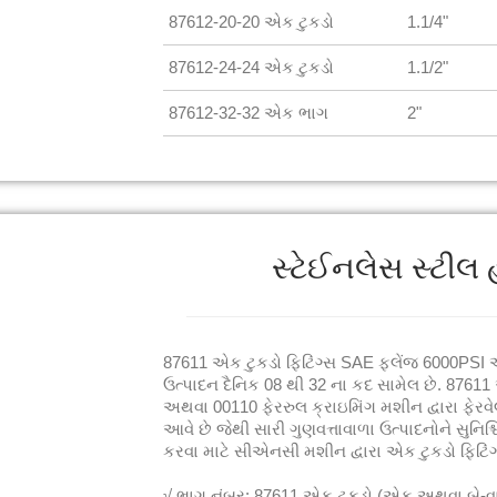
87612-20-20 એક ટુકડો
1.1/4"
87612-24-24 એક ટુકડો
1.1/2"
87612-32-32 એક ભાગ
2"
સ્ટેઈનલેસ સ્ટીલ હ
87611 એક ટુકડો ફિટિંગ્સ SAE ફ્લેંજ 6000PSI 
ઉત્પાદન દૈનિક 08 થી 32 ના કદ સામેલ છે. 87611 
અથવા 00110 ફેરરુલ ક્રાઇમિંગ મશીન દ્વારા ફેરવેલ
આવે છે જેથી સારી ગુણવત્તાવાળા ઉત્પાદનોને સુનિ
કરવા માટે સીએનસી મશીન દ્વારા એક ટુકડો ફિટિં
√ ભાગ નંબર: 87611 એક ટુકડો (એક અથવા બે-વાય