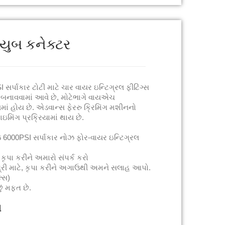
ુબ કનેક્ટર
ર્પાકાર ટોટી માટે ચાર વાયર ઇન્ટિગ્રલ ફીટિંગ્સ
થી બનાવવામાં આવે છે, મોટેભાગે વાયએચ
લમાં હોય છે. એડવાન્સ ફેરરુ ક્રિમિંગ મશીનનો
મિંગ પ્રક્રિયામાં થાય છે.
6000PSI સર્પાકાર નોઝ ફોર-વાયર ઇન્ટિગ્રલ
ય કૃપા કરીને અમારો સંપર્ક કરો
મગ્રી માટે, કૃપા કરીને અગાઉથી અમને સલાહ આપો.
લ્સ)
ું મફત છે.
મ