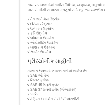
સામાન્ય બજારોમાં મશીન બિલ્ડિંગ, ખાણકામ, ધાતુઓ અ
અમારી સૌથી સામાન્ય ગ્રાહકો માટે ખૂબ જ ઇચ્છનીય છે, 
√
તેલ અને ગેસ ઉદ્યોગ
√
દરિયાઇ ઉદ્યોગ
√
ઉત્પાદન ઉદ્યોગ
√
કૃષિ ઉદ્યોગ
√
બાંધકામ ઉદ્યોગ
√
ઓટોમોટિવ ઉદ્યોગ
√
ખાણકામ ઉદ્યોગ
√
રેલરોડ ઉદ્યોગ
પ્રૌધ્યોગીક માહીતી
કેટલાક ઉપલબ્ધ રૂપરેખાંકનોમાં શામેલ છે:
√
SAE ઓ રિંગ
√
સ્પ્લિટ ફ્લેંજ
√
SAE 45 ડિગ્રી ફ્લેર
√
SAE 37 ડિગ્રી ફ્લેર (જેઆઈસી)
√
પાઈપ
√
મેટ્રિક / બીએસપીપી / બીએસપીટી