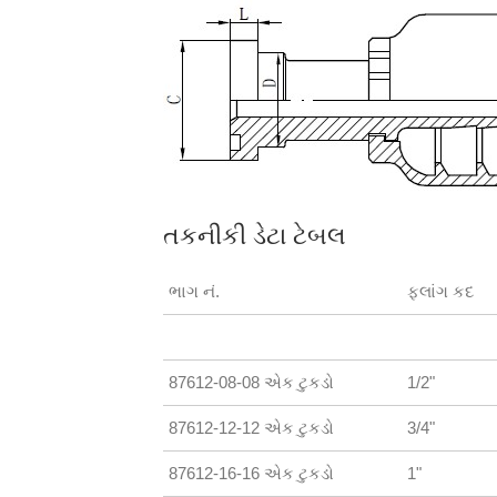
તકનીકી ડેટા ટેબલ
ભાગ નં.
ફ્લાંગ કદ
87612-08-08 એક ટુકડો
1/2"
87612-12-12 એક ટુકડો
3/4"
87612-16-16 એક ટુકડો
1"