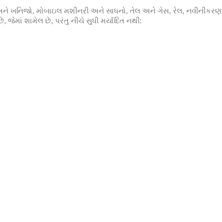
ને ખનિજો, મોબાઇલ મશીનરી અને સાધનો, તેલ અને ગેસ, રેલ, નવીનીકરણ અન
જેમાં શામેલ છે, પરંતુ નીચે સુધી મર્યાદિત નથી: