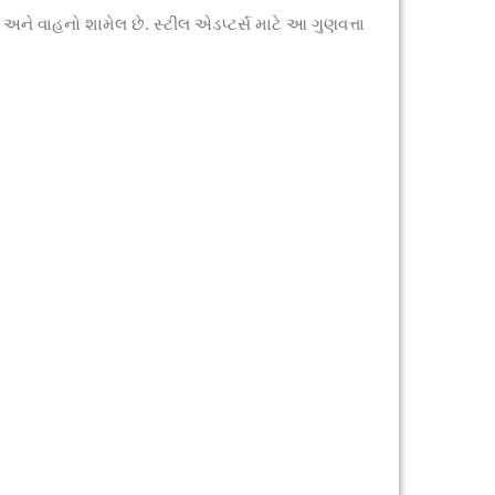
ે વાહનો શામેલ છે. સ્ટીલ એડપ્ટર્સ માટે આ ગુણવત્તા