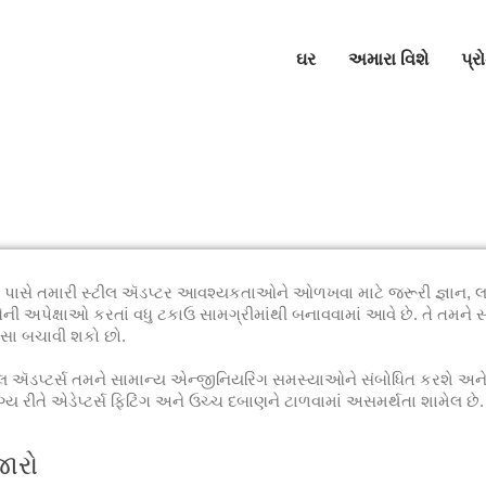
ઘર
અમારા વિશે
પ્ર
 ટીમ પાસે તમારી સ્ટીલ ઍડપ્ટર આવશ્યકતાઓને ઓળખવા માટે જરૂરી જ્ઞાન,
ી અપેક્ષાઓ કરતાં વધુ ટકાઉ સામગ્રીમાંથી બનાવવામાં આવે છે. તે તમને સ્પર
ૈસા બચાવી શકો છો.
ઍડપ્ટર્સ તમને સામાન્ય એન્જીનિયરિંગ સમસ્યાઓને સંબોધિત કરશે અને ખર્ચ
 રીતે એડેપ્ટર્સ ફિટિંગ અને ઉચ્ચ દબાણને ટાળવામાં અસમર્થતા શામેલ છે. 
જારો