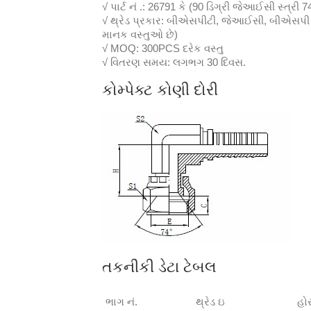
√ પાર્ટ નં .: 26791 કે (90 ડિગ્રી જેઆઈસી સ્ત્રી 
√ થ્રેડ પ્રકાર: બીએસપીટી, જેઆઈસી, બીએસપી (
માનક વસ્તુઓ છે)
√ MOQ: 300PCS દરેક વસ્તુ
√ વિતરણ સમય: લગભગ 30 દિવસ.
કોમ્પેક્ટ કોણી દોરી
તકનીકી ડેટા ટેબલ
ભાગ નં.
થ્રેડ ઇ
હોર