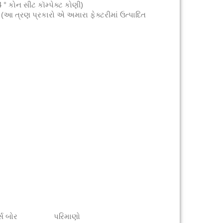
74 ° કોન સીટ કૉમ્પેક્ટ કોણી)
આ ત્રણ પ્રકારો એ અમારા ફેક્ટરીમાં ઉત્પાદિત
્સ બોર
પરિમાણો