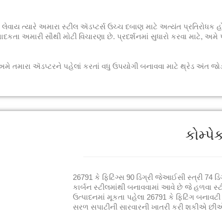
 લેવાય ત્યારે અમારા સ્ટીલ ઍડપ્ટર્સ ઉચ્ચ દબાણ માટે અત્યંત પ્રતિરોધક હ
દકતા અમારી સૌથી મોટી વિચારણા છે. પ્રદર્શનમાં સુધારો કરવા માટે, અમે પ
અમે તમારા ઍડપ્ટરને પહેલાં કરતાં વધુ ઉપયોગી બનાવવા માટે થ્રેડ અંત 
કોમ્પે
26791 કે ફિટિંગ્સ 90 ડિગ્રી જેઆઈસી સ્ત્રી 74 ડિગ
કાર્બન સ્ટીલમાંથી બનાવવામાં આવે છે જે હળવા સ્
ઉત્પાદનમાં મૂકતા પહેલા 26791 કે ફિટિંગ બનાવ
સરળ સપાટીની સારવારની ખાતરી કરી શકીએ છી